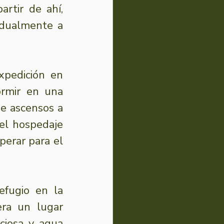
rtir de ahí, 
dualmente a 
pedición en 
rmir en una 
e ascensos a 
el hospedaje 
erar para el 
fugio en la 
ra un lugar 
ciosa y agua 