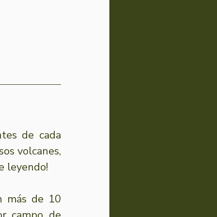
ntes de cada 
os volcanes, 
e leyendo! 
n más de 10 
or campo de 