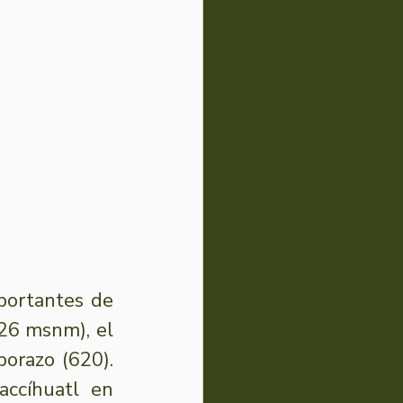
portantes de 
126 msnm), el 
razo (620). 
ccíhuatl en 