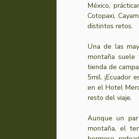
México, práctica
Cotopaxi, Cayam
distintos retos. 
Una de las mayo
montaña suele s
tienda de campa
5mil. ¡Ecuador e
en el Hotel Merc
resto del viaje. 
Aunque un par 
montaña, el ten
hermoso, rodead