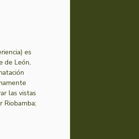
iencia) es 
e de León, 
matación 
umamente 
r las vistas 
or Riobamba; 