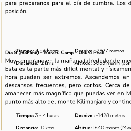
para preparanos para el día de cumbre. Los 
posición.
Tiempo:
4 - 6
horas
Desnivel:
.2827 metros
Día 8 (mañana) – Barafu Camp - Uhuru Peak
Muy temprano en la mañana (alrededor de med
Distancia:
12 kms
Altitud:
3068 msnm (dor
Esta es la parte más difícil mental y físicamen
hora pueden ser extremos. Ascendemos en 
descansos frecuentes, pero cortos. Cerca d
amanecer más magnífico que puedas ver en Ma
punto más alto del monte Kilimanjaro y contine
Tiempo:
3 - 4
horas
Desnivel:
-1428 metros
Distancia:
10 kms
Altitud:
1640 msnm (Mwe