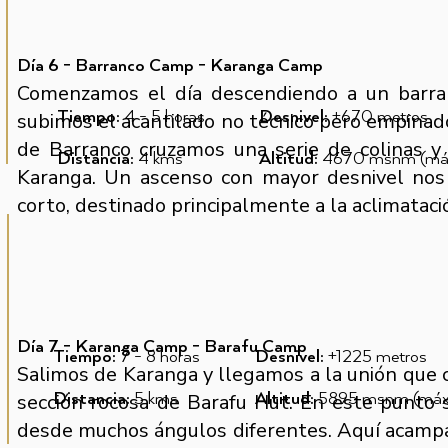
Día 6 - Barranco Camp - Karanga Camp
Comenzamos el día descendiendo a un barra
Tiempo:
4 - 5
horas
Desnivel:
+670 metros
subimos el acantilado no técnico pero empinado
de Barranco cruzamos una serie de colinas y
Distancia:
4 kms
Altitud:
4670 msnm (máx
Karanga. Un ascenso con mayor desnivel nos
corto, destinado principalmente a la aclimataci
Día 7 - Karanga Camp - Barafu Camp
Tiempo:
7 - 8
horas
Desnivel:
+1225 metros
Salimos de Karanga y llegamos a la unión que
sección rocosa de Barafu Hut. En este punto s
Distancia:
5 kms
Altitud:
5895 msnm (má
desde muchos ángulos diferentes. Aquí acamp