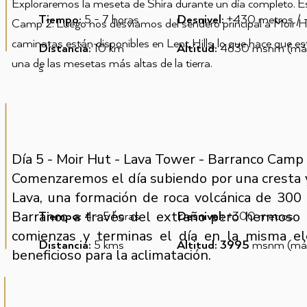
Exploraremos la meseta de Shira durante un día completo. Es
Tiempo:
5 - 7
horas
Desnivel:
+430 metros / 
Camp 2. Luego nos desviamos del sendero principal a Moir Hut
caminatas están disponibles en Lent Hills, lo que hace que e
Distancia:
10
km
Altitud:
4630 msnm (máx
una de las mesetas más altas de la tierra.
s
Día 5 - Moir Hut - Lava Tower - Barranco Camp
Comenzaremos el día subiendo por una cresta y 
Lava, una formación de roca volcánica de 30
Barranco a través del extraño pero hermoso
Tiempo:
4 - 5
horas
Desnivel:
+300 metros
comienzas y terminas el día en la misma el
Distancia:
5 kms
Altitud: 3995
msnm (máx
beneficioso para la aclimatación.